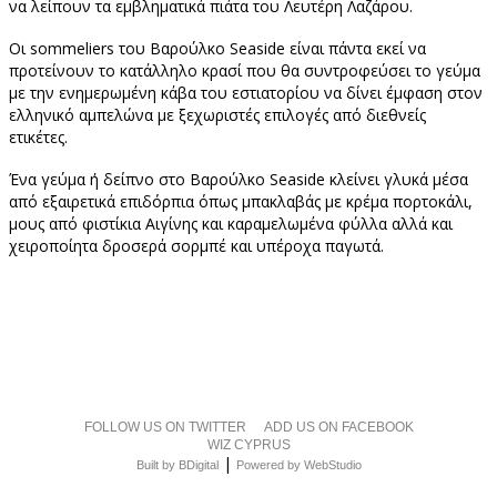
να λείπουν τα εμβληματικά πιάτα του Λευτέρη Λαζάρου.
Οι sommeliers του Βαρούλκο Seaside είναι πάντα εκεί να
προτείνουν το κατάλληλο κρασί που θα συντροφεύσει το γεύμα
με την ενημερωμένη κάβα του εστιατορίου να δίνει έμφαση στον
ελληνικό αμπελώνα με ξεχωριστές επιλογές από διεθνείς
ετικέτες.
Ένα γεύμα ή δείπνο στο Βαρούλκο Seaside κλείνει γλυκά μέσα
από εξαιρετικά επιδόρπια όπως μπακλαβάς με κρέμα πορτοκάλι,
μους από φιστίκια Αιγίνης και καραμελωμένα φύλλα αλλά και
χειροποίητα δροσερά σορμπέ και υπέροχα παγωτά.
FOLLOW US ON TWITTER
ADD US ON FACEBOOK
WIZ CYPRUS
|
Built by BDigital
Powered by WebStudio