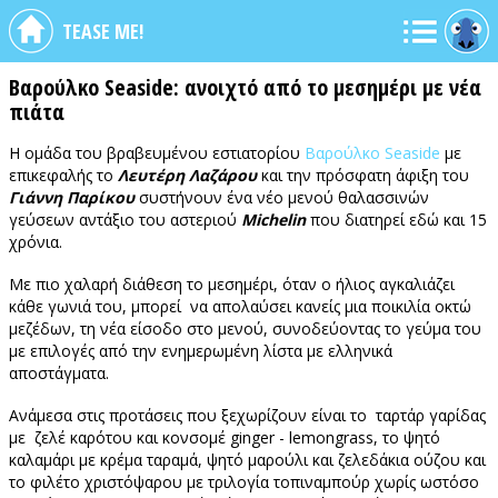
TEASE ME!
Βαρούλκο Seaside: ανοιχτό από το μεσημέρι με νέα
πιάτα
Η ομάδα του βραβευμένου εστιατορίου
Βαρούλκο Seaside
με
επικεφαλής το
Λευτέρη Λαζάρου
και την πρόσφατη άφιξη του
Γιάννη Παρίκου
συστήνουν ένα νέο μενού θαλασσινών
γεύσεων αντάξιο του αστεριού
Michelin
που διατηρεί εδώ και 15
χρόνια.
Με πιο χαλαρή διάθεση το μεσημέρι, όταν ο ήλιος αγκαλιάζει
κάθε γωνιά του, μπορεί να απολαύσει κανείς μια ποικιλία οκτώ
μεζέδων, τη νέα είσοδο στο μενού, συνοδεύοντας το γεύμα του
με επιλογές από την ενημερωμένη λίστα με ελληνικά
αποστάγματα.
Ανάμεσα στις προτάσεις που ξεχωρίζουν είναι το ταρτάρ γαρίδας
με ζελέ καρότου και κονσομέ ginger - lemongrass, το ψητό
καλαμάρι με κρέμα ταραμά, ψητό μαρούλι και ζελεδάκια ούζου και
το φιλέτο χριστόψαρου με τριλογία τοπιναμπούρ χωρίς ωστόσο