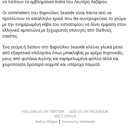
να λείπουν τα εμβληματικά πιάτα του Λευτέρη Λαζάρου.
Οι sommeliers του Βαρούλκο Seaside είναι πάντα εκεί να
προτείνουν το κατάλληλο κρασί που θα συντροφεύσει το γεύμα
με την ενημερωμένη κάβα του εστιατορίου να δίνει έμφαση στον
ελληνικό αμπελώνα με ξεχωριστές επιλογές από διεθνείς
ετικέτες.
Ένα γεύμα ή δείπνο στο Βαρούλκο Seaside κλείνει γλυκά μέσα
από εξαιρετικά επιδόρπια όπως μπακλαβάς με κρέμα πορτοκάλι,
μους από φιστίκια Αιγίνης και καραμελωμένα φύλλα αλλά και
χειροποίητα δροσερά σορμπέ και υπέροχα παγωτά.
FOLLOW US ON TWITTER
ADD US ON FACEBOOK
WIZ CYPRUS
|
Built by BDigital
Powered by WebStudio