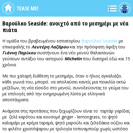
TEASE ME!
Βαρούλκο Seaside: ανοιχτό από το μεσημέρι με νέα
πιάτα
Η ομάδα του βραβευμένου εστιατορίου
Βαρούλκο Seaside
με
επικεφαλής το
Λευτέρη Λαζάρου
και την πρόσφατη άφιξη του
Γιάννη Παρίκου
συστήνουν ένα νέο μενού θαλασσινών
γεύσεων αντάξιο του αστεριού
Michelin
που διατηρεί εδώ και 15
χρόνια.
Με πιο χαλαρή διάθεση το μεσημέρι, όταν ο ήλιος αγκαλιάζει
κάθε γωνιά του, μπορεί να απολαύσει κανείς μια ποικιλία οκτώ
μεζέδων, τη νέα είσοδο στο μενού, συνοδεύοντας το γεύμα του
με επιλογές από την ενημερωμένη λίστα με ελληνικά
αποστάγματα.
Ανάμεσα στις προτάσεις που ξεχωρίζουν είναι το ταρτάρ γαρίδας
με ζελέ καρότου και κονσομέ ginger - lemongrass, το ψητό
καλαμάρι με κρέμα ταραμά, ψητό μαρούλι και ζελεδάκια ούζου και
το φιλέτο χριστόψαρου με τριλογία τοπιναμπούρ χωρίς ωστόσο