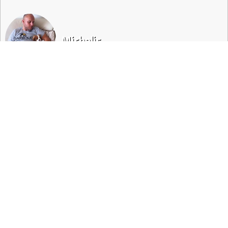
Michalis
Maltabes
ΣΧΟΛΙΑ/CHECK INS (2)
MEATMEATMEAT ΤHE GRILL
Meatmeatmeat is back
Δευτέρα 15/05 21:37
MEATMEATMEAT ΤHE GRILL
just check in
Δευτέρα 15/05 21:34
ΕΡΩΤΗΣΕΙΣ/ΑΠΟΡΙΕΣ/ΠΡΟΤΑΣΕΙΣ (0)
Δεν βρέθηκαν δικές σας ερωτήσεις/απορίες/προτάσεις