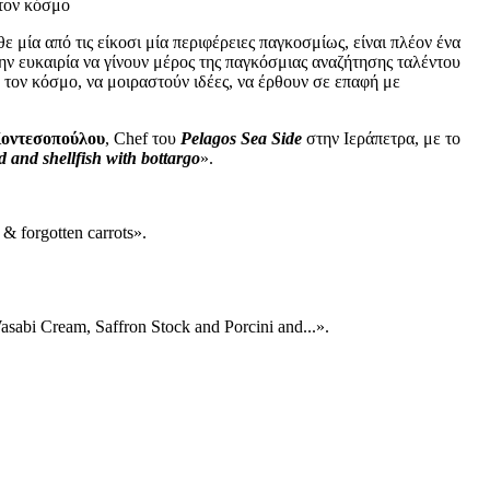
 τον κόσμο
 μία από τις είκοσι μία περιφέρειες παγκοσμίως, είναι πλέον ένα
ην ευκαιρία να γίνουν μέρος της παγκόσμιας αναζήτησης ταλέντου
ο τον κόσμο, να μοιραστούν ιδέες, να έρθουν σε επαφή με
οντεσοπούλου
, Chef του
Pelagos Sea Side
στην Ιεράπετρα, με το
d and shellfish with bottargo
».
 & forgotten carrots».
asabi Cream, Saffron Stock and Porcini and...».