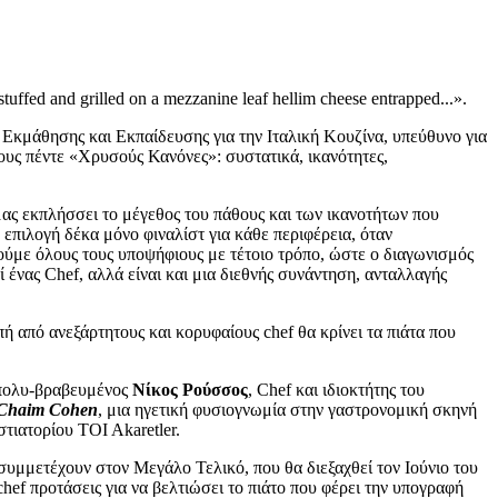
stuffed and grilled on a mezzanine leaf hellim cheese entrapped...».
Εκμάθησης και Εκπαίδευσης για την Ιταλική Κουζίνα, υπεύθυνο για
τους πέντε «Χρυσούς Κανόνες»: συστατικά, ικανότητες,
 μας εκπλήσσει το μέγεθος του πάθους και των ικανοτήτων που
 επιλογή δέκα μόνο φιναλίστ για κάθε περιφέρεια, όταν
ούμε όλους τους υποψήφιους με τέτοιο τρόπο, ώστε ο διαγωνισμός
ί ένας Chef, αλλά είναι και μια διεθνής συνάντηση, ανταλλαγής
ή από ανεξάρτητους και κορυφαίους chef θα κρίνει τα πιάτα που
o πολυ-βραβευμένος
Νίκος Ρούσσος
, Chef και ιδιοκτήτης του
Chaim Cohen
, μια ηγετική φυσιογνωμία στην γαστρονομική σκηνή
στιατορίου TOI Akaretler.
 συμμετέχουν στον Μεγάλο Τελικό, που θα διεξαχθεί τον Ιούνιο του
chef προτάσεις για να βελτιώσει το πιάτο που φέρει την υπογραφή