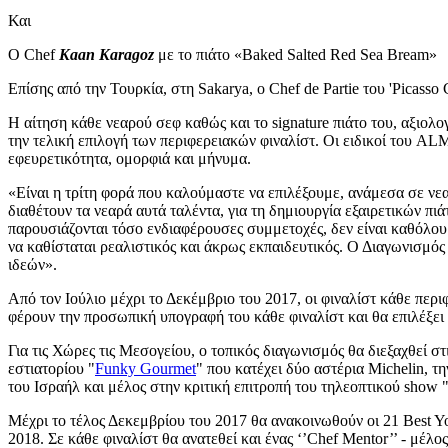
Και
Ο Chef
Kaan Karagoz
με το πιάτο «Baked Salted Red Sea Bream»
Επίσης από την Τουρκία, στη Sakarya, ο Chef de Partie του 'Picasso 
Η αίτηση κάθε νεαρού σεφ καθώς και το signature πιάτο του, αξιολ
την τελική επιλογή των περιφερειακών φιναλίστ. Οι ειδικοί του AL
εφευρετικότητα, ομορφιά και μήνυμα.
«Είναι η τρίτη φορά που καλούμαστε να επιλέξουμε, ανάμεσα σε νεαρ
διαθέτουν τα νεαρά αυτά ταλέντα, για τη δημιουργία εξαιρετικών π
παρουσιάζονται τόσο ενδιαφέρουσες συμμετοχές, δεν είναι καθόλου
να καθίσταται ρεαλιστικός και άκρως εκπαιδευτικός. Ο Διαγωνισμός S
ιδεών».
Από τον Ιούλιο μέχρι το Δεκέμβριο του 2017, οι φιναλίστ κάθε περι
φέρουν την προσωπική υπογραφή του κάθε φιναλίστ και θα επιλέξει
Για τις Χώρες τις Μεσογείου, ο τοπικός διαγωνισμός θα διεξαχθεί στ
εστιατορίου "
Funky Gourmet
" που κατέχει δύο αστέρια Michelin, 
του Ισραήλ και μέλος στην κριτική επιτροπή του τηλεοπτικού show 
Μέχρι το τέλος Δεκεμβρίου του 2017 θα ανακοινωθούν οι 21 Best Yo
2018. Σε κάθε φιναλίστ θα ανατεθεί και ένας ‘’Chef Mentor’’ - μέλο