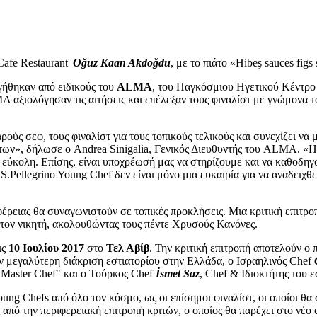
Cafe Restaurant'
Oğuz Kaan Akdoğdu
, με το πιάτο «Hibeş sauces figs 
ογήθηκαν από ειδικούς του
ALMA
, του Παγκόσμιου Ηγετικού Κέντρο 
MA αξιολόγησαν τις αιτήσεις και επέλεξαν τους φιναλίστ με γνώμονα 
ούς σεφ, τους φιναλίστ για τους τοπικούς τελικούς και συνεχίζει να
ιάτων», δήλωσε ο Andrea Sinigalia, Γενικός Διευθυντής του ALMA. «Η
 εύκολη. Επίσης, είναι υποχρέωσή μας να στηρίζουμε και να καθοδηγ
.Pellegrino Young Chef δεν είναι μόνο μια ευκαιρία για να αναδειχθε
φέρειας θα συναγωνιστούν σε τοπικές προκλήσεις. Μια κριτική επιτροπ
 τον νικητή, ακολουθώντας τους πέντε Χρυσούς Κανόνες.
ις
10 Ιουλίου 2017
στο
Τελ Αβίβ
. Την κριτική επιτροπή αποτελούν 
την μεγαλύτερη διάκριση εστιατορίου στην Ελλάδα, ο Ισραηλινός Chef
"Master Chef" και ο Τούρκος Chef
İsmet Saz
, Chef & Ιδιοκτήτης του ε
ung Chefs από όλο τον κόσμο, ως οι επίσημοι φιναλίστ, οι οποίοι θα
ς από την περιφερειακή επιτροπή κριτών, ο οποίος θα παρέχει στο νέο 