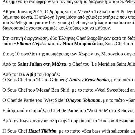
Αυξημένο το ενδιαφέρον για τον παγκόσμιο διαγωνισμό του S.Pelleg
Αθήνα, Ιούνιος 2017. Ο δρόμος για το Μεγάλο Τελικό του S.Pellegri
βήμα πιο κοντά. Η επιλογή έγινε μέσα από χιλιάδες αιτήσεις που 
του S.Pellegrino για τον best young chef παγκοσμίως και ουσιαστικ
διαφορετικές γαστρονομικές κουλτούρες και να μάθουν.
Στη φετινή διοργάνωση, δύο Έλληνες Chef διακρίθηκαν κατά τη διάρκ
πιάτο «
Ellinon Gefsis
» και τον
Νίκο Μαυροκώστα
, Sous Chef του
Στους 10 φιναλίστ της περιφέρειας των Χωρών της Μεσογείου συγκα
Από το
Saint Julian στη Μάλτα
, ο Chef του 'Le Meridien Saint Jul
Από το
Τελ Αβίβ
του Ισραήλ:
Ο Sous Chef του 'Bistro Grinberg'
Andrey Kravchenko
, με το πιάτο
Ο Sous Chef του 'Messa' Ben Shiri, με το πιάτο «Veal Sweetbread and 
Ο Chef de Partie του 'West Side’
Ohayon Yohanan
, με το πιάτο «Sar
Επίσης από το Ισραήλ, ο Chef de Partie του 'West Side' στο Rehovot
Από την Κωνσταντινούπολη στην Τουρκία και το 'Hudson Restaurant
Η Sous Chef
Hazal Yildirim
, με το πιάτο «Sea bass with salicornia 