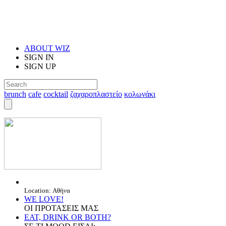
ABOUT WIZ
SIGN IN
SIGN UP
brunch
cafe
cocktail
ζαχαροπλαστείο
κολωνάκι
Location: Αθήνα
WE LOVE!
ΟΙ ΠΡΟΤΑΣΕΙΣ ΜΑΣ
EAT, DRINK OR BOTH?