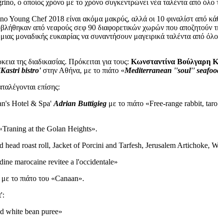
rino, ο οποίος χρόνο με το χρόνο συγκεντρώνει νέα ταλέντα από όλο
no Young Chef 2018 είναι ακόμα μακρύς, αλλά οι 10 φιναλίστ από κάθε
υποβλήθηκαν από νεαρούς σεφ 90 διαφορετικών χωρών που αποζητούν τ
ά μιας μοναδικής ευκαιρίας να συναντήσουν μαγειρικά ταλέντα από όλ
εια της διαδικασίας. Πρόκειται για τους:
Κωνσταντίνα Βούλγαρη Κ
'Kastri bistro'
στην Αθήνα, με το πιάτο «
Mediterranean ''soul'' seafoo
ταλέγονται επίσης:
ian's Hotel & Spa'
Adrian Buttigieg
με το πιάτο «Free-range rabbit, taro
 «Traning at the Golan Heights».
head roast roll, Jacket of Porcini and Tarfesh, Jerusalem Artichoke, W
dine marocaine revitee a l'occidentale»
, με το πιάτο του «Canaan».
':
and white bean puree»