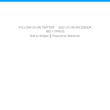
FOLLOW US ON TWITTER
ADD US ON FACEBOOK
WIZ CYPRUS
|
Built by BDigital
Powered by WebStudio