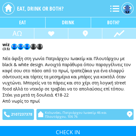
EAT, DRINK OR BOTH?
EAT
DRINK
BOTH?
wiz
(3.5)
Νέα άφιξη στη γωνία Πατριάρχου Ιωακείμ και Πλουτάρχου με
black & white design. Ανοιχτά παράθυρα όπου παραγγέλνεις τον
καφέ σου στο πάσο από το πρωί, τραπεζάκια για ένα ελαφρύ
σάντουιτς και τάρτες τα μεσημέρια και μπάρες για κοκτέιλ όταν
νυχτώνει. Μπορείς να τα πάρεις και στο χέρι στη λογική street
food αλλά το ντεκόρ σε τραβάει να το απολαύσεις επί τόπου.
Στέκι για μετά τη δουλειά. €18-22
Aπό νωρίς το πρωί
Κολωνάκι, Πατριάρχου Ιωακείμ 46 και
2107237378
Πλουτάρχου, 106 76
CHECK IN