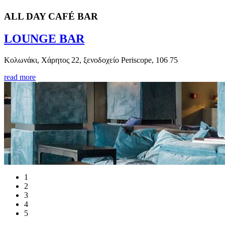
ΑLL DAY CAFÉ BAR
LOUNGE BAR
Κολωνάκι, Χάρητος 22, ξενοδοχείο Periscope, 106 75
read more
1
2
3
4
5