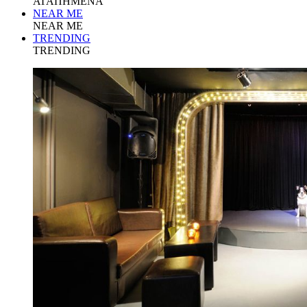
ΑΓΑΠΗΜΕΝΑ
NEAR ME
NEAR ME
TRENDING
TRENDING