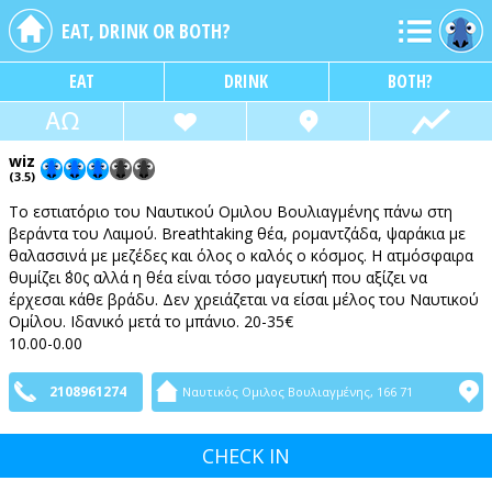
EAT, DRINK OR BOTH?
EAT
DRINK
BOTH?
wiz
(3.5)
Το εστιατόριο του Ναυτικού Ομιλου Βουλιαγμένης πάνω στη
βεράντα του Λαιμού. Βreathtaking θέα, ρομαντζάδα, ψαράκια με
θαλασσινά με μεζέδες και όλος ο καλός ο κόσμος. Η ατμόσφαιρα
θυμίζει ΄80ς αλλά η θέα είναι τόσο μαγευτική που αξίζει να
έρχεσαι κάθε βράδυ. Δεν χρειάζεται να είσαι μέλος του Ναυτικού
Ομίλου. Ιδανικό μετά το μπάνιο. 20-35€
10.00-0.00
2108961274
Ναυτικός Ομιλος Βουλιαγμένης, 166 71
CHECK IN