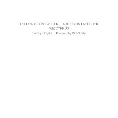
FOLLOW US ON TWITTER
ADD US ON FACEBOOK
WIZ CYPRUS
|
Built by BDigital
Powered by WebStudio