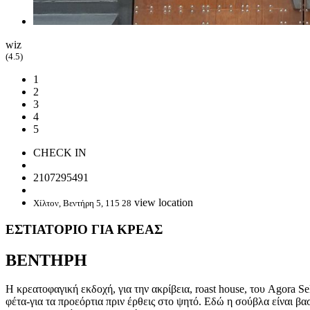
wiz
(4.5)
1
2
3
4
5
CHECK IN
2107295491
view location
Χίλτον, Βεντήρη 5, 115 28
EΣΤΙΑΤΟΡΙΟ ΓΙΑ ΚΡΕΑΣ
ΒΕΝΤΗΡΗ
Η κρεατοφαγική εκδοχή, για την ακρίβεια, roast house, του Agora Se
φέτα-για τα προεόρτια πριν έρθεις στο ψητό. Εδώ η σούβλα είναι β