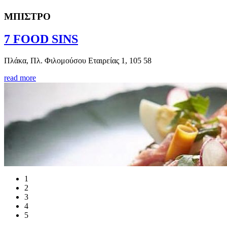
ΜΠΙΣΤΡΟ
7 FOOD SINS
Πλάκα, Πλ. Φιλομούσου Εταιρείας 1, 105 58
read more
1
2
3
4
5