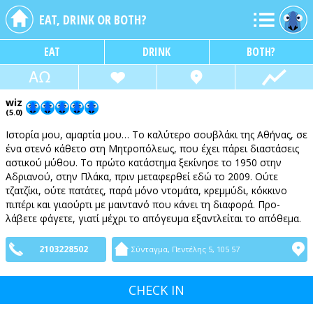
EAT, DRINK OR BOTH?
EAT
DRINK
BOTH?
wiz
(5.0)
Ιστορία μου, αμαρτία μου… Το καλύτερο σουβλάκι της Αθήνας, σε
ένα στενό κάθετο στη Μητροπόλεως, που έχει πάρει διαστάσεις
αστικού μύθου. Το πρώτο κατάστημα ξεκίνησε το 1950 στην
Αδριανού, στην Πλάκα, πριν μεταφερθεί εδώ το 2009. Ούτε
τζατζίκι, ούτε πατάτες, παρά μόνο ντομάτα, κρεμμύδι, κόκκινο
πιπέρι και γιαούρτι με μαιντανό που κάνει τη διαφορά. Προ-
λάβετε φάγετε, γιατί μέχρι το απόγευμα εξαντλείται το απόθεμα.
2103228502
Σύνταγμα, Πεντέλης 5, 105 57
CHECK IN