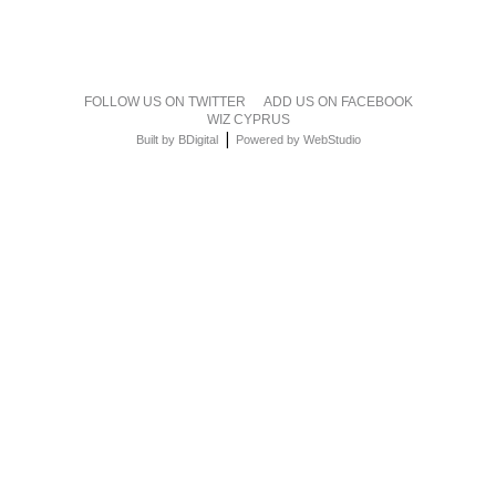
FOLLOW US ON TWITTER
ADD US ON FACEBOOK
WIZ CYPRUS
|
Built by BDigital
Powered by WebStudio