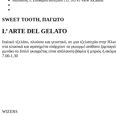
view location
Ηλιούπολη, Λ. Ελευθερίου Βενιζέλου 135, 163 43
SWEET TOOTH, ΠΑΓΩΤΟ
L’ ARTE DEL GELATO
Ιταλικό τζελάτο, πλούσιο και γευστικό, σε μια τζελατερία στην Ηλιο
στα κλασικά και αγαπημένα υπάρχουν τα γκουρμέ-απίθανο ζαμπαγιόνε
χωνάκι-το διπλό γκοφρέτας είναι απόλαυση-βάφλα ή μπριός ή ακόμα 
7.00-1.30
WIZERS