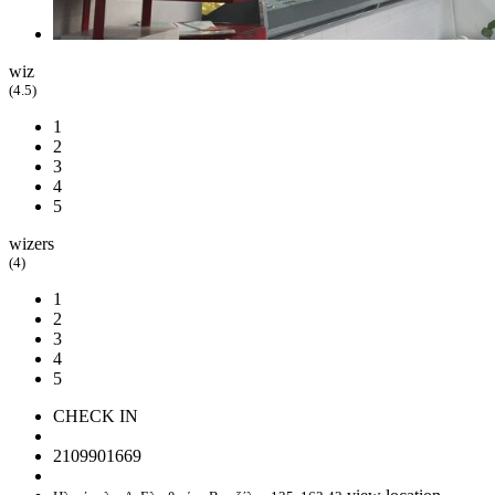
wiz
(4.5)
1
2
3
4
5
wizers
(4)
1
2
3
4
5
CHECK IN
2109901669