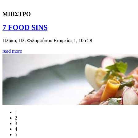
ΜΠΙΣΤΡΟ
7 FOOD SINS
Πλάκα, Πλ. Φιλομούσου Εταιρείας 1, 105 58
read more
1
2
3
4
5