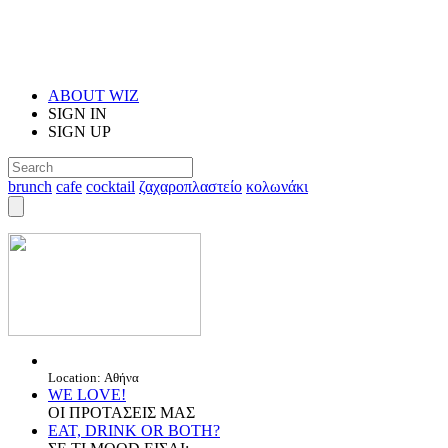
ABOUT WIZ
SIGN IN
SIGN UP
brunch
cafe
cocktail
ζαχαροπλαστείο
κολωνάκι
Location: Αθήνα
WE LOVE!
ΟΙ ΠΡΟΤΑΣΕΙΣ ΜΑΣ
EAT, DRINK OR BOTH?