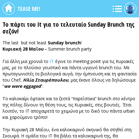
TEASE ME!
Το πάρτι του It για το τελευταίο Sunday Brunch της
σεζόν!
The last but not least
Sunday brunch
!
Κυριακή 28 Μαΐου -
Summer brunch party
Για άλλη μια χρονιά το
ΙΤ
έγινε το meeting point για τις Κυριακές
μας, με το πλούσιο γευστικό και πάντα υγιεινό brunch του. Με
πρωταγωνιστές τα βιολογικά αυγά, την έμπνευση και τη φαντασία
του Chef,
Ηλία Σταυρόπουλου
, μας έκανε όλους να δηλώσουμε
“
we were eggaged
”.
Το καλοκαίρι έφτασε και τα ζεστά “παρεΐστικα” brunch στο κέντρο
της πόλης δίνουν τη θέση τους, τις Κυριακές, στις βουτιές . Έτσι
λοιπόν, το ΙΤ αποχαιρετά το χειμώνα με το δικό του πάντα urban
και χαρούμενο τρόπο!
Την Κυριακή 28 Μαΐου, ένα καλοκαιρινό σκηνικό θα στηθεί στη
Σκουφά. Η ομάδα του ΙΤ θα βάλει τα καλοκαιρινά της, θα