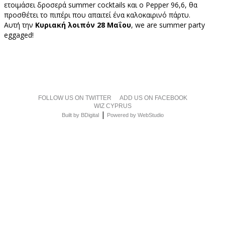
ετοιμάσει δροσερά summer cocktails και ο Pepper 96,6, θα
προσθέτει το πιπέρι που απαιτεί ένα καλοκαιρινό πάρτυ.
Αυτή την
Κυριακή λοιπόν 28 Μαΐου
, we are summer party
eggaged!
FOLLOW US ON TWITTER
ADD US ON FACEBOOK
WIZ CYPRUS
|
Built by BDigital
Powered by WebStudio