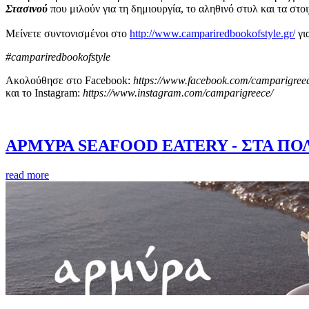
Στασινού
που μιλούν για τη δημιουργία, το αληθινό στυλ και τα σ
Μείνετε συντονισμένοι στο
http://www.campariredbookofstyle.gr/
γι
#campariredbookofstyle
Ακολούθησε στο Facebook:
https://www.facebook.com/camparigree
και το Instagram:
https://www.instagram.com/camparigreece/
ΑΡΜΥΡΑ SEAFOOD EATERY - ΣΤΑ ΠΟ
read more