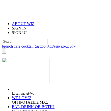
ABOUT WIZ
SIGN IN
SIGN UP
brunch
cafe
cocktail
ζαχαροπλαστείο
κολωνάκι
Location: Αθήνα
WE LOVE!
ΟΙ ΠΡΟΤΑΣΕΙΣ ΜΑΣ
EAT, DRINK OR BOTH?