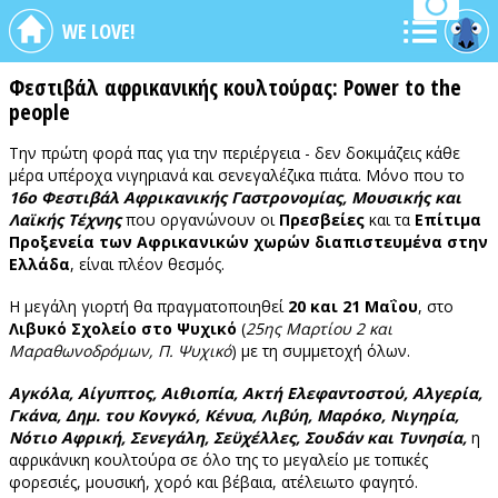
WE LOVE!
Φεστιβάλ αφρικανικής κουλτούρας: Power to the
people
Την πρώτη φορά πας για την περιέργεια - δεν δοκιμάζεις κάθε
μέρα υπέροχα νιγηριανά και σενεγαλέζικα πιάτα. Μόνο που το
16ο Φεστιβάλ Αφρικανικής Γαστρονομίας, Μουσικής και
Λαϊκής Τέχνης
που οργανώνουν οι
Πρεσβείες
και τα
Επίτιμα
Προξενεία των Αφρικανικών χωρών διαπιστευμένα στην
Ελλάδα
, είναι πλέον θεσμός.
Η μεγάλη γιορτή θα πραγματοποιηθεί
20 και 21 Μαΐου
, στο
Λιβυκό Σχολείο στο Ψυχικό
(
25ης Μαρτίου 2 και
Μαραθωνοδρόμων, Π. Ψυχικό
) με τη συμμετοχή όλων.
Αγκόλα, Αίγυπτος, Αιθιοπία, Ακτή Ελεφαντοστού, Αλγερία,
Γκάνα, Δημ. του Κονγκό, Κένυα, Λιβύη, Μαρόκο, Νιγηρία,
Νότιο Αφρική, Σενεγάλη, Σεϋχέλλες, Σουδάν και Τυνησία,
η
αφρικάνικη κουλτούρα σε όλο της το μεγαλείο με τοπικές
φορεσιές, μουσική, χορό και βέβαια, ατέλειωτο φαγητό.