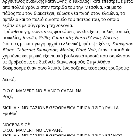
Αργεντίνος σικελικής καταγωγής, ο Νικολάς Γκάτι επέστρεψε μετά
από πολλά χρόνια στην πατρίδα του την Μεσσίνα, και με το
πάθος που τον διακατέχει, έδωσε νέα πνοή στον ελαιώνα, τα
αμπέλια και το παλιό οινοποιείο του πατέρα του, το οποίο
εξόπλισε με σύγχρονη τεχνολογία.
Πρόσθεσε γη, έκανε νέες φυτεύσεις, ανέδειξε τις παλιές τοπικές
ποικιλίες,
Inzolia, Grillo, Catarratto, Nero d'Avola, Nocera
,
(κάποιες με καταγωγή αρχαία ελληνική), φύτεψε ξένες,
Sauvignon
Blanc, Cabernet Sauvignon, Merlot, Pinot Noir,
έκανε σπουδαία
χαρμάνια και μερικά εξαιρετικά βιολογικά κρασιά που σαρώνουν
τις βραβεύσεις σε διεθνείς διαγωνισμούς. Στην Αθήνα
δοκιμάσαμε έναν οίνο λευκό, ένα ροζέ και τέσσερεις ερυθρούς:
Λευκό,
D.O.C. MAMERTINO BIANCO CATALINA
Ροζέ,
SICILIA • INDICAZIONE GEOGRAFICA TIPICA (I.G.T.) PAULA
Ερυθρά:
NOCERA SICÉ
D.O.C. MAMERTINO CVRPANÈ
SICILIA • INDICAZIONE GEOGRAFICA TIPICA (I.G.T.) FRANCO