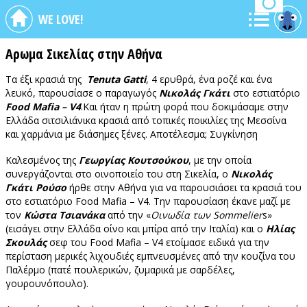
WE LOVE!
Αρωμα Σικελίας στην Αθήνα
Τα έξι κρασιά της
Tenuta Gatti
, 4 ερυθρά, ένα ροζέ και ένα
λευκό, παρουσίασε ο παραγωγός
Νικολάς Γκάτι
στο εστιατόριο
Food Mafia – V4
.Και ήταν η πρώτη φορά που δοκιμάσαμε στην
Ελλάδα σιτσιλιάνικα κρασιά από τοπικές ποικιλίες της Μεσσίνα
και χαρμάνια με διάσημες ξένες. Αποτέλεσμα; Συγκίνηση
Καλεσμένος της
Γεωργίας Κουτσούκου
, με την οποία
συνεργάζονται στο οινοποιείο του στη Σικελία, ο
Νικολάς
Γκάτι Ρούσο
ήρθε στην Αθήνα για να παρουσιάσει τα κρασιά του
στο εστιατόριο Food Mafia – V4. Την παρουσίαση έκανε μαζί με
τον
Κώστα Τσιανάκα
από την «
Οινωδία των Sommelier
s»
(εισάγει στην Ελλάδα οίνο και μπίρα από την Ιταλία) και ο
Ηλίας
Σκουλάς
σεφ του Food Mafia – V4 ετοίμασε ειδικά για την
περίσταση μερικές λιχουδιές εμπνευσμένες από την κουζίνα του
Παλέρμο (πατέ πουλερικών, ζυμαρικά με σαρδέλες,
γουρουνόπουλο).