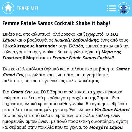
TEASE ME!
Femme Fatale Samos Cocktail: Shake it baby!
Σικάτο και αποκαλυπτικό, ολόφρεσκο και ξεχωριστό! Ο
ΕΟΣ
Σάμου
και ο βραβευμένος
Ιωακείμ Ζαβουδάκης
, ένας από τους
12 καλύτερους bartender
στην Ελλάδα, εμπνεύστηκαν από την
αιώνια γοητεία της γυναίκας δημιουργώντας για τη
Μέρα της
Γυναίκας
8 Μαρτίου
το
Femme Fatale Samos Cocktail
.
Ένα κοκτέιλ απόλυτα θηλυκό και απολαυστικό με βάση το
Samos
Grand Cru
, μυρωδάτο και φινετσάτο, με τη γοητεία της
απλότητας, μα και της γυναικείας πολυπλοκότητας.
Στο
Grand Cru
του ΕΟΣ Σάμου αναδύονται τα χαρακτηριστικά
αρώματα του λευκού μικρόρωγου μοσχάτου της Σάμου. Ένα
ευχάριστο, γλυκό κρασί που κάθε γυναίκα θα αγαπήσει. Φρέσκο
με απόλυτα ισορροπημένη γεύση. Ένα κλασικό
Vin Doux Naturel
που παράγεται από καλά ωριμασμένα σταφύλια επιλεγμένων
ημιορεινών αμπελώνων, με πολύ προσεκτική οινοποίηση, αγάπη
και σεβασμό στην ποικιλία που το γεννά, το
Μοσχάτο Σάμου
.