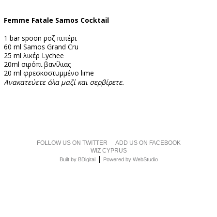
Femme Fatale Samos Cocktail
1 bar spoon ροζ πιπέρι
60 ml Samos Grand Cru
25 ml λικέρ Lychee
20ml σιρόπι βανίλιας
20 ml φρεσκοστυμμένο lime
Aνακατεύετε όλα μαζί και σερβίρετε.
FOLLOW US ON TWITTER
ADD US ON FACEBOOK
WIZ CYPRUS
|
Built by BDigital
Powered by WebStudio