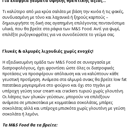
Για ελαφριά γεύματα υψηλής θρεπτικής αξίας…
Τι καλύτερο από μια κρύα σαλάτα με βάση την κινόα ή τις φακές,
συνδυασμένη με τόνο και λαχανικά ή ξηρούς καρπούς –
δημιουργήστε τη δική σας αγαπημένη επιλέγοντας πεντανόστιμα
υλικά, που θα βρείτε στα ράφια των M&S Food. Αντί για ψωμί,
επιλέξτε ρυζογκοφρέτες για να συνοδεύσετε το γεύμα σας.
Γλυκές & αλμυρές λιχουδιές χωρίς ενοχές!
Η εξειδικευμένη ομάδα των M&S Food σε συνεργασία με
διατροφολόγους, έχει φροντίσει ώστε όλες οι διατροφικές
προτάσεις να προσφέρουν απόλαυση και να καλύπτουν κάθε
γευστική προτίμηση. Ανάμεσα στα αλμυρά σνακς θα βρείτε low fat
πατατάκια μαγειρεμένα στο φούρνο και όχι στο τηγάνι με
υπέροχη γεύση sour cream και crackers τυριού χωρίς γλουτένη.
Οι λάτρεις των γλυκών γεύσεων, μπορούν να επιλέξουν
ανάμεσα σε μπισκοτάκια με κομματάκια σοκολάτας, μπάρες
σοκολάτας αλλά και υπέροχα μπισκότα χωρίς γλουτένη με γεύση
σοκολάτα ή λεμόνι.
Τα M&S Food θα τα βρείτε: