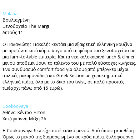
Malabar
Βουλιαγμένη
Ξενοδοχείο The Margi
Λητούς 11
O Παναγιώτης Γιακαλής κεντάει μια εξαιρετική ελληνική κουζίνα
με προϊόντα κατά κύριο λόγο από τη φάρμα του ξενοδοχείου σε
μια farm-to-table εμπειρία. Και τα νέα καλοκαιρινά lunch & dinner
μενού αποδεικνύουν το ταλέντο του με πολύ εύστοχες κινήσεις.
Ένα συνδυασμό comfort food για όλους(από μπέργκερ μέχρι
ιταλικές μακαρονάδες) και Greek Section με χαρακτηριστικά
ελληνικά πιάτα, όλα με το δικό του twist, σε πολύ προσιτές
τιμές(όχι πάνω από 15 ευρώ).
Cookoovaya
Αθήνα-Κέντρο-Ηilton
Χατζηγιάννη Μέξη 2Α
Η Cookoovaya δεν είχε ποτέ ειδικό μενού. Από άποψη και θέση.
Όμως το μενού της διαμορφωμένο σε κρύα πιάτα, ξυλόφουρνο,