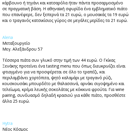
κάρβουνο ή τηγάνι και κατσαρόλα ήταν πάντα προσαρμοσμένο
σε πραγματική βάση. Η αθηναϊκή σφυρίδα ένα εμβληματικό πιάτο
που επανέφερε, δεν ξεπερνά τα 21 ευρώ, ο μουσακάς τα 19 ευρώ
και ο τραγανός κατσικίσιος γύρος-σε μεγάλες μερίδες-τα 21 ευρώ.
Αleria
Μεταξουργείο
Μεγ. Αλεξάνδρου 57
Τέσσερα πιάτα συν γλυκό στην τιμή των 44 ευρώ. Ο Γκίκας
Ξενάκης προτείνει ένα tasting menu που όπως διευκρινίζει είναι
φτιαγμένο για να προσφέρεται σε όλο το τραπέζι, και
περιλαμβάνει χορτόπιτα, ψητό καλαμάρι με τραγανό ρύζι,
κουσκουσάκι μπουρδέτο με θαλασσινά, αρνάκι σιγοψημένο και
τελείωμα, κρέμα λευκής σοκολάτας με κόκκινα φρούτα. Για wine
pairing, συνδυασμό δηλαδή κρασιού για κάθε πιάτο, προσθέστε
άλλα 25 ευρώ.
Hytra
Νέος Κόσμος