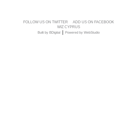
FOLLOW US ON TWITTER
ADD US ON FACEBOOK
WIZ CYPRUS
|
Built by BDigital
Powered by WebStudio