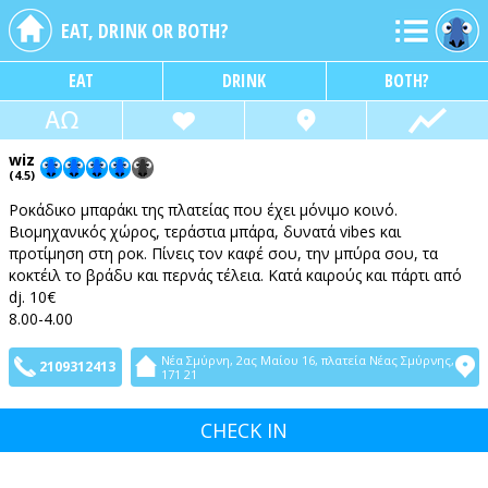
EAT, DRINK OR BOTH?
EAT
DRINK
BOTH?
wiz
(4.5)
Ροκάδικο μπαράκι της πλατείας που έχει μόνιμο κοινό.
Βιομηχανικός χώρος, τεράστια μπάρα, δυνατά vibes και
προτίμηση στη ροκ. Πίνεις τον καφέ σου, την μπύρα σου, τα
κοκτέιλ το βράδυ και περνάς τέλεια. Κατά καιρούς και πάρτι από
dj. 10€
8.00-4.00
Νέα Σμύρνη, 2ας Μαίου 16, πλατεία Νέας Σμύρνης,
2109312413
171 21
CHECK IN