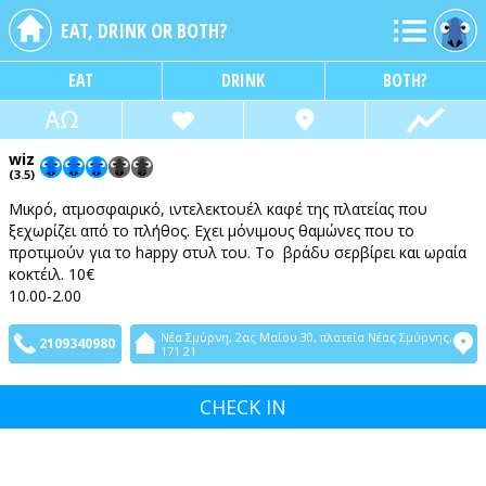
EAT, DRINK OR BOTH?
EAT
DRINK
BOTH?
wiz
(3.5)
Μικρό, ατμοσφαιρικό, ιντελεκτουέλ καφέ της πλατείας που
ξεχωρίζει από το πλήθος. Εχει μόνιμους θαμώνες που το
προτιμούν για το happy στυλ του. Το βράδυ σερβίρει και ωραία
κοκτέιλ. 10€
10.00-2.00
Νέα Σμύρνη, 2ας Μαίου 30, πλατεία Νέας Σμύρνης,
2109340980
171 21
CHECK IN