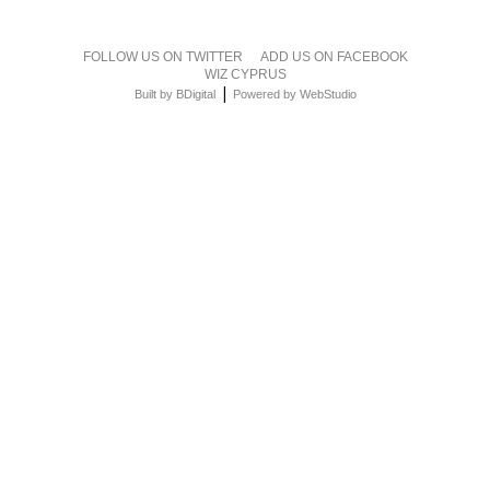
FOLLOW US ON TWITTER
ADD US ON FACEBOOK
WIZ CYPRUS
|
Built by BDigital
Powered by WebStudio