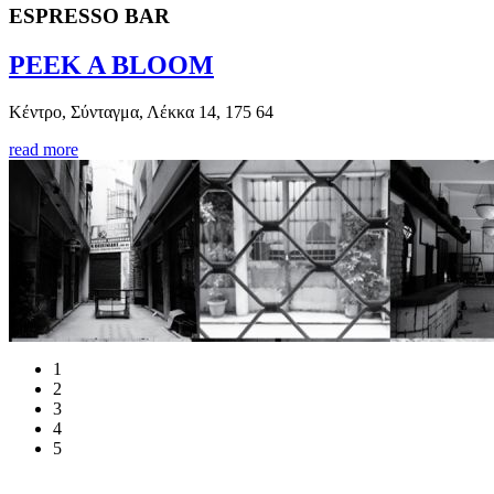
ESPRESSO BAR
PEEK A BLOOM
Κέντρο, Σύνταγμα, Λέκκα 14, 175 64
read more
1
2
3
4
5