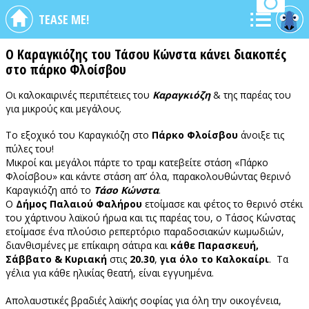
TEASE ME!
Ο Καραγκιόζης του Τάσου Κώνστα κάνει διακοπές
στο πάρκο Φλοίσβου
Οι καλοκαιρινές περιπέτειες του
Καραγκιόζη
& της παρέας του
για μικρούς και μεγάλους.
Το εξοχικό του Καραγκιόζη στο
Πάρκο Φλοίσβου
άνοιξε τις
πύλες του!
Μικροί και μεγάλοι πάρτε το τραμ κατεβείτε στάση «Πάρκο
Φλοίσβου» και κάντε στάση απ’ όλα, παρακολουθώντας θερινό
Καραγκιόζη από το
Τάσο Κώνστα
.
Ο
Δήμος Παλαιού Φαλήρου
ετοίμασε και φέτος το θερινό στέκι
του χάρτινου λαϊκού ήρωα και τις παρέας του, ο Τάσος Κώνστας
ετοίμασε ένα πλούσιο ρεπερτόριο παραδοσιακών κωμωδιών,
διανθισμένες με επίκαιρη σάτιρα και
κάθε Παρασκευή,
Σάββατο & Κυριακή
στις
20.30
,
για όλο το Καλοκαίρι
. Τα
γέλια για κάθε ηλικίας θεατή, είναι εγγυημένα.
Απολαυστικές βραδιές λαϊκής σοφίας για όλη την οικογένεια,