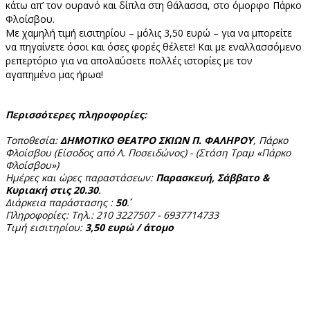
κάτω απ’ τον ουρανό και δίπλα στη θάλασσα, στο όμορφο Πάρκο
Φλοίσβου.
Με χαμηλή τιμή εισιτηρίου – μόλις 3,50 ευρώ – για να μπορείτε
να πηγαίνετε όσοι και όσες φορές θέλετε! Και με εναλλασσόμενο
ρεπερτόριο για να απολαύσετε πολλές ιστορίες με τον
αγαπημένο μας ήρωα!
Περισσότερες πληροφορίες:
Τοποθεσία:
ΔΗΜΟΤΙΚΟ ΘΕΑΤΡΟ ΣΚΙΩΝ Π. ΦΑΛΗΡΟΥ
, Πάρκο
Φλοίσβου (Είσοδος από Λ. Ποσειδώνος) - (Στάση Τραμ «Πάρκο
Φλοίσβου»)
Ημέρες και ώρες παραστάσεων:
Παρασκευή, Σάββατο &
Κυριακή στις 20.30
.
Διάρκεια παράστασης :
50΄
.
Πληροφορίες: Τηλ.: 210 3227507 - 6937714733
Τιμή εισιτηρίου:
3,50 ευρώ / άτομο