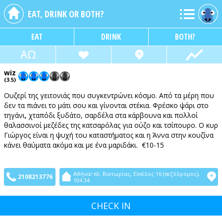
EAT, DRINK OR BOTH?
EAT
DRINK
BOTH?
wiz
(3.5)
Ουζερί της γειτονιάς που συγκεντρώνει κόσμο. Από τα μέρη που
δεν τα πιάνει το μάτι σου και γίνονται στέκια. Φρέσκο ψάρι στο
τηγάνι, χταπόδι ξυδάτο, σαρδέλα στα κάρβουνα και πολλοί
θαλασσινοί μεζέδες της κατσαρόλας για ούζο και τσίπουρο. Ο κυρ
Γιώργος είναι η ψυχή του καταστήματος και η Άννα στην κουζίνα
κάνει θαύματα ακόμα και με ένα μαριδάκι. €10-15
Αθήνα/ πλ. Βικτωρίας, Ελπίδος 16 (πεζόδρομος),
2108213776
104 34
CHECK IN