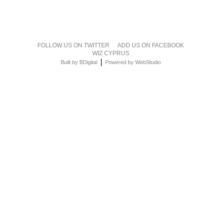
FOLLOW US ON TWITTER
ADD US ON FACEBOOK
WIZ CYPRUS
|
Built by BDigital
Powered by WebStudio