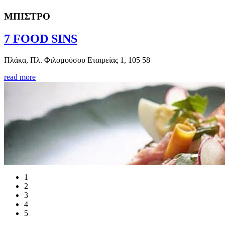
ΜΠΙΣΤΡΟ
7 FOOD SINS
Πλάκα, Πλ. Φιλομούσου Εταιρείας 1, 105 58
read more
1
2
3
4
5