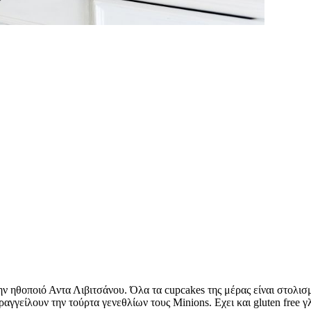
ν ηθοποιό Αντα Λιβιτσάνου. Όλα τα cupcakes της μέρας είναι στολισ
αραγγείλουν την τούρτα γενεθλίων τους Μinions. Εχει και gluten free 