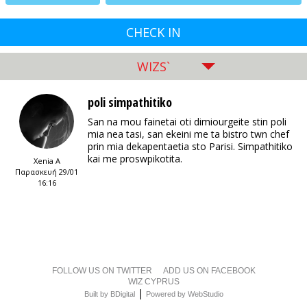
CHECK IN
WIZS`
poli simpathitiko
San na mou fainetai oti dimiourgeite stin poli
mia nea tasi, san ekeini me ta bistro twn chef
prin mia dekapentaetia sto Parisi. Simpathitiko
kai me proswpikotita.
Xenia A
Παρασκευή 29/01
16:16
FOLLOW US ON TWITTER
ADD US ON FACEBOOK
WIZ CYPRUS
|
Built by BDigital
Powered by WebStudio