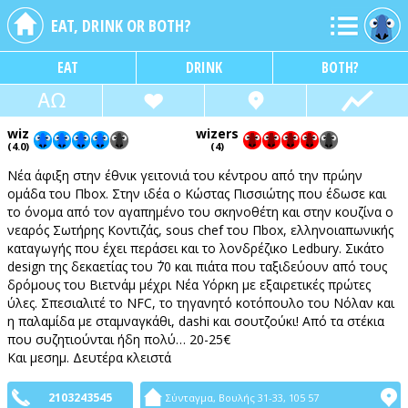
EAT, DRINK OR BOTH?
EAT
DRINK
BOTH?
wiz
wizers
(4.0)
(4)
Νέα άφιξη στην έθνικ γειτονιά του κέντρου από την πρώην
ομάδα του Πbox. Στην ιδέα ο Κώστας Πισσιώτης που έδωσε και
το όνομα από τον αγαπημένο του σκηνοθέτη και στην κουζίνα ο
νεαρός Σωτήρης Κοντιζάς, sous chef του Πbox, ελληνοιαπωνικής
καταγωγής που έχει περάσει και το λονδρέζικο Ledbury. Σικάτο
design της δεκαετίας του ΄70 και πιάτα που ταξιδεύουν από τους
δρόμους του Βιετνάμ μέχρι Νέα Υόρκη με εξαιρετικές πρώτες
ύλες. Σπεσιαλιτέ το NFC, το τηγανητό κοτόπουλο του Νόλαν και
η παλαμίδα με σταμναγκάθι, dashi και σουτζούκι! Από τα στέκια
που συζητιούνται ήδη πολύ… 20-25€
Και μεσημ. Δευτέρα κλειστά
2103243545
Σύνταγμα, Βουλής 31-33, 105 57