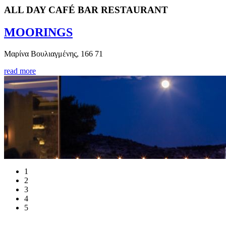
ALL DAY CAFÉ BAR RESTAURANT
MOORINGS
Μαρίνα Βουλιαγμένης, 166 71
read more
1
2
3
4
5