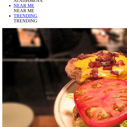
ΑΓΑΠΗΜΕΝΑ
NEAR ME
NEAR ME
TRENDING
TRENDING