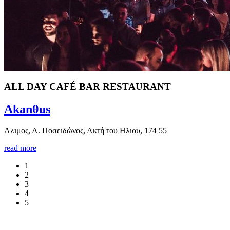
ΑLL DAY CAFÉ BAR RESTAURANT
Akanθus
Aλιμος, Λ. Ποσειδώνος, Ακτή του Ηλιου, 174 55
read more
1
2
3
4
5