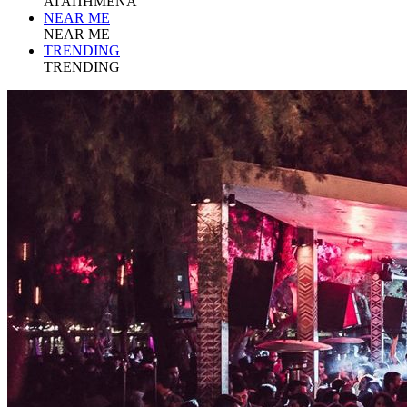
ΑΓΑΠΗΜΕΝΑ
NEAR ME
NEAR ME
TRENDING
TRENDING